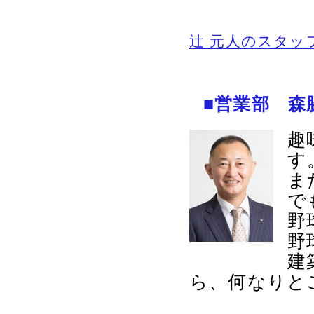
辻 元人のスタッ
■営業部 森
趣
す
ま
で
野
野
建
ら、何なりと