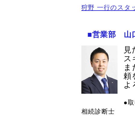
狩野 一行のスタ
■営業部 山
見
ス
ま
頼
よ
●
相続診断士