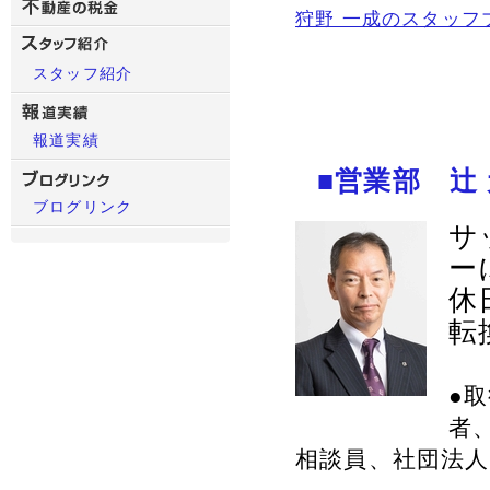
狩野 一成のスタッフ
スタッフ紹介
報道実績
■営業部 辻
ブログリンク
サ
ー
休
転
●
者
相談員、社団法人