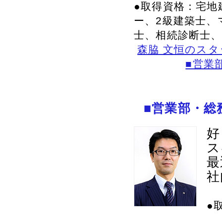
●取得資格：宅地
ー、2級建築士、
士、相続診断士
森脇 文恒のス
■営業
■営業部・総
好
ス
最
社
●