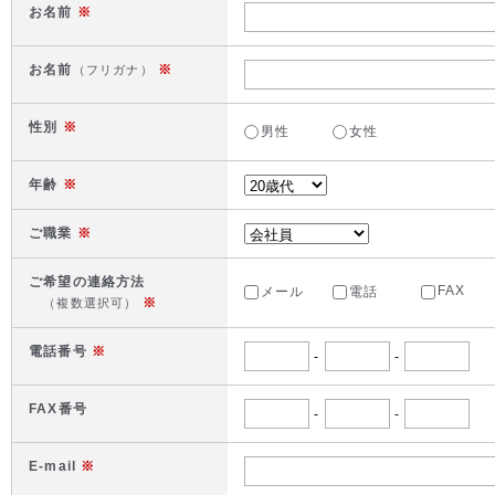
お名前
※
お名前
※
（フリガナ）
性別
※
男性
女性
年齢
※
ご職業
※
ご希望の連絡方法
FAX
メール
電話
※
（複数選択可）
電話番号
※
-
-
FAX番号
-
-
E-mail
※