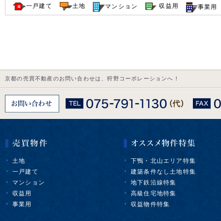
一戸建て
収益用
土地
マンション
事業用
京都の売買不動産のお問い合わせは、狩野コーポレーションへ！
土地
下鴨・北山エリア特集
一戸建て
建築条件なし土地特集
マンション
地下鉄沿線特集
収益用
高級住宅地特集
事業用
収益物件特集