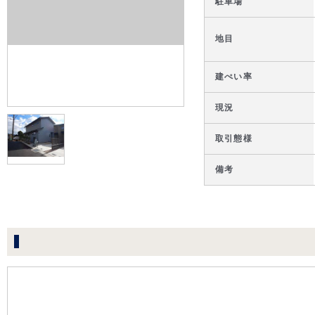
駐車場
地目
建ぺい率
現況
取引態様
備考