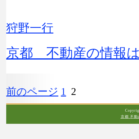
狩野一行
京都 不動産の情報
前のページ
1
2
Copyrig
京都 不