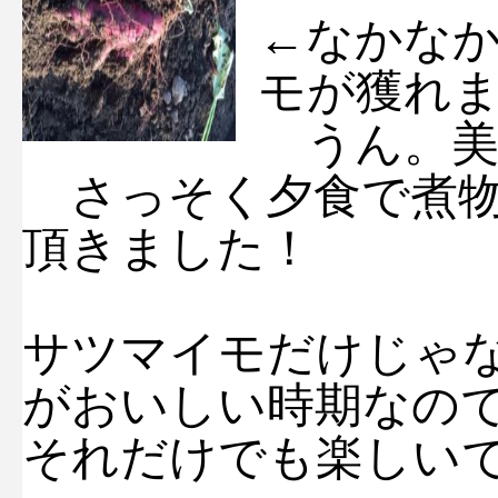
←なかな
モが獲れま
うん。美
さっそく夕食で煮物
頂きました！
サツマイモだけじゃ
がおいしい時期なの
それだけでも楽しいです