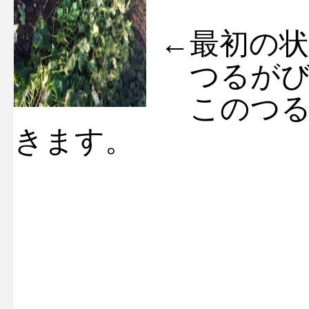
←最初の
つるがび
このつる
きます。