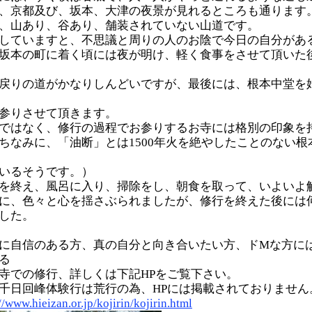
、京都及び、坂本、大津の夜景が見れるところも通ります
、山あり、谷あり、舗装されていない山道です。
していますと、不思議と周りの人のお陰で今日の自分があ
坂本の町に着く頃には夜が明け、軽く食事をさせて頂いた
戻りの道がかなりしんどいですが、最後には、根本中堂を
参りさせて頂きます。
ではなく、修行の過程でお参りするお寺には格別の印象を
ちなみに、「油断」とは1500年火を絶やしたことのない
いるそうです。）
を終え、風呂に入り、掃除をし、朝食を取って、いよいよ
に、色々と心を揺さぶられましたが、修行を終えた後には
した。
に自信のある方、真の自分と向き合いたい方、ドMな方に
る
寺での修行、詳しくは下記HPをご覧下さい。
千日回峰体験行は荒行の為、HPには掲載されておりません
//www.hieizan.or.jp/kojirin/kojirin.html