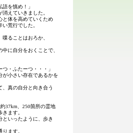
私語を慎め！」
が消えていきました。
心と体を高めていくため
辛い荒行でした。
、喋ることはおろか、
の中に自分をおくことで、
ーつ・ふたーつ・・・」
分が小さい存在であるかを
て、真の自分と向き合う
7km、250箇所の霊地
歩きます。
分といったように、歩き
通ります。