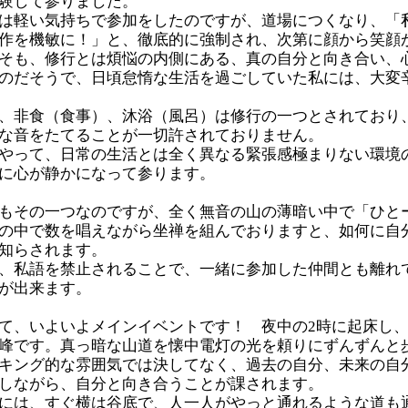
験して参りました。
は軽い気持ちで参加をしたのですが、道場につくなり、「
作を機敏に！」と、徹底的に強制され、次第に顔から笑顔
そも、修行とは煩悩の内側にある、真の自分と向き合い、
のだそうで、日頃怠惰な生活を過ごしていた私には、大変
、非食（食事）、沐浴（風呂）は修行の一つとされており
な音をたてることが一切許されておりません。
やって、日常の生活とは全く異なる緊張感極まりない環境
に心が静かになって参ります。
もその一つなのですが、全く無音の山の薄暗い中で「ひと
の中で数を唱えながら坐禅を組んでおりますと、如何に自
知らされます。
、私語を禁止されることで、一緒に参加した仲間とも離れ
が出来ます。
て、いよいよメインイベントです！ 夜中の2時に起床し、約3
峰です。真っ暗な山道を懐中電灯の光を頼りにずんずんと
キング的な雰囲気では決してなく、過去の自分、未来の自
しながら、自分と向き合うことが課されます。
には、すぐ横は谷底で、人一人がやっと通れるような道も