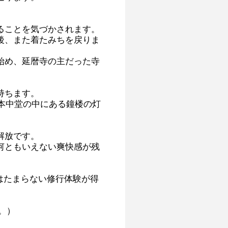
。
ることを気づかされます。
後、また着たみちを戻りま
始め、延暦寺の主だった寺
持ちます。
根本中堂の中にある鐘楼の灯
解放です。
何ともいえない爽快感が残
はたまらない修行体験が得
。）