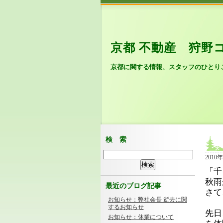
京都 不動産 狩野
京都に関する情報、スタッフのひとり
検 索
2010年
「千
秋雨
最近のブログ記事
さて
お知らせ：弊社会長 逝去に関
するお知らせ
先日
お知らせ：休業について