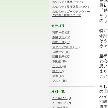
を体
お知らせ：休業について
最初
お知らせ：夏期休業について
「動
お知らせ：ゴールデンウィー
そも
クに伴う休業について
のも
カテゴリ
特に
狩野 一行 (21)
余計
森脇 文恒 (12)
そう
狩野 一成 (10)
徐々
スタッフの日常 (137)
スポーツ (16)
坐禅
園田 純子 (50)
と心
不動産 (10)
思い
辻 元人 (6)
また
観光 (52)
こと
芸術 (12)
グルメ (16)
そし
の回
月別一覧
ハイ
2022年12月 (1)
回峰
2018年11月 (2)
道中
2018年8月 (1)